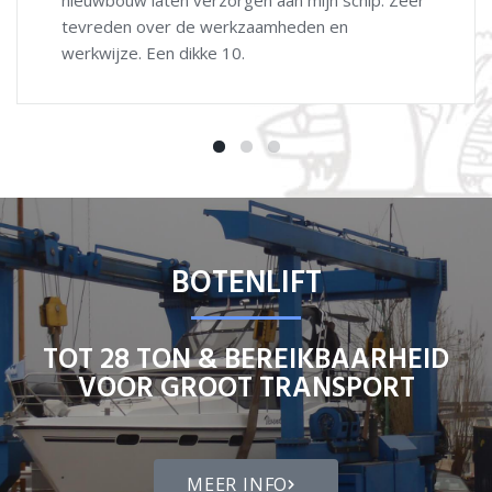
motorpech is men zeer behulpzaam en word je
goed geholpen.Top!
BOTENLIFT
TOT 28 TON & BEREIKBAARHEID
VOOR GROOT TRANSPORT
MEER INFO