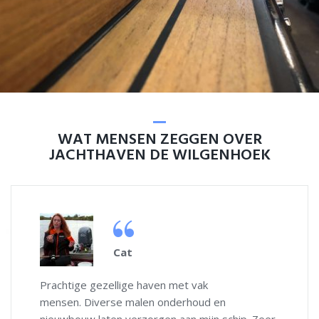
LEES VERDER
JACHTBETIMMERING
WAT MENSEN ZEGGEN OVER
Teakhouten Waterkering
JACHTHAVEN DE WILGENHOEK
M. Koole
Fijne jachthaven, met goede service! ruime
ligplaatsen en mooie nieuwe steigers. Ook met
LEES VERDER