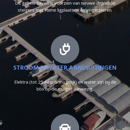
De gehele haven is voorzien van nieuwe drijvende
steigers met ruime ligplaatsen en vingerpieren.
STROOM & WATER AANLSUITINGEN
Elektra (tot 25 Amp is mogelijk) en water zijn bij de
box op de steiger aanwezig.