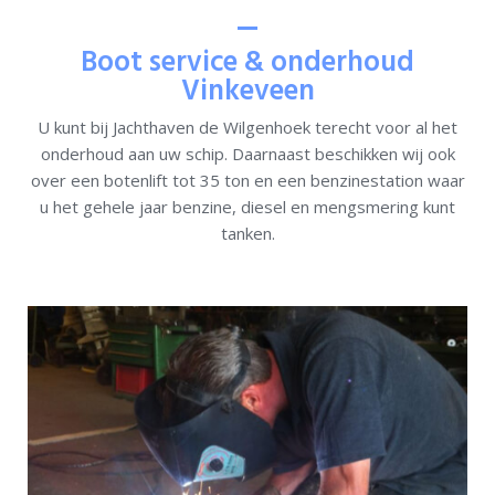
Home
Boot service & onderhoud
Ligplaatsen
Vinkeveen
Service
U kunt bij Jachthaven de Wilgenhoek terecht voor al het
onderhoud aan uw schip. Daarnaast beschikken wij ook
over een botenlift tot 35 ton en een benzinestation waar
Informatie
u het gehele jaar benzine, diesel en mengsmering kunt
tanken.
Portfolio
Contact