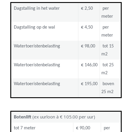
Dagstalling in het water
€ 2,50
per
meter
Dagstalling op de wal
€ 4,50
per
meter
Watertoeristenbelasting
€ 98,00
tot 15
m2
Watertoeristenbelasting
€ 146,00
tot 25
m2
Watertoeristenbelasting
€ 195,00
boven
25 m2
(ex uurloon à € 105.00 per uur)
Botenlift
tot 7 meter
€ 90,00
per