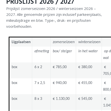
PRIJSLIJST 2026 / 2027
Home
Prijslijst zomerseizoen 2026 / winterseizoen 2026 –
Ligplaatsen
2027. Alle genoemde prijzen zijn inclusief parkeerplaats,
milieubijdrage en btw. Type-, druk- en prijsfouten
voorbehouden.
Service
Informatie
Ligplaatsen
zomerseizoen
winterseizoen
afmeting
box/ steiger
in het water
op d
Portfolio
wal
Contact
box
6 x 2
€ 785,00
€ 380,00
€
705,
box
7 x 2,5
€ 940,00
€ 455,00
€
800,
box
8 x 3
€ 1.130,00
€ 545,00
€
1.04