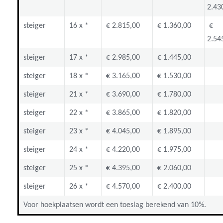
2.43
steiger
16 x *
€ 2.815,00
€ 1.360,00
€
2.54
steiger
17 x *
€ 2.985,00
€ 1.445,00
steiger
18 x *
€ 3.165,00
€ 1.530,00
steiger
21 x *
€ 3.690,00
€ 1.780,00
steiger
22 x *
€ 3.865,00
€ 1.820,00
steiger
23 x *
€ 4.045,00
€ 1.895,00
steiger
24 x *
€ 4.220,00
€ 1.975,00
steiger
25 x *
€ 4.395,00
€ 2.060,00
steiger
26 x *
€ 4.570,00
€ 2.400,00
Voor hoekplaatsen wordt een toeslag berekend van 10%.