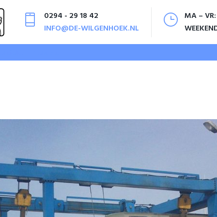
0294 - 29 18 42
MA – VR:
INFO@DE-WILGENHOEK.NL
WEEKEN
ortfolio
Contact