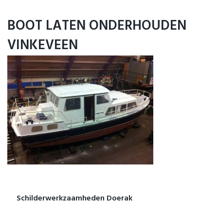
Home
BOOT LATEN ONDERHOUDEN
Ligplaatsen
VINKEVEEN
Service
Informatie
Portfolio
Contact
Schilderwerkzaamheden Doerak