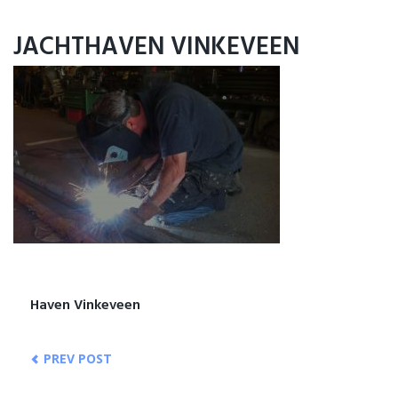
Home
JACHTHAVEN VINKEVEEN
Ligplaatsen
Service
Informatie
Portfolio
Contact
Haven Vinkeveen
PREV POST