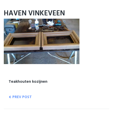
Home
HAVEN VINKEVEEN
Ligplaatsen
Service
Informatie
Portfolio
Contact
Teakhouten kozijnen
PREV POST