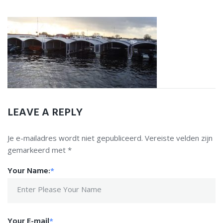
Home
Ligplaatsen
Service
Informatie
Portfolio
LEAVE A REPLY
Contact
Je e-mailadres wordt niet gepubliceerd.
Vereiste velden zijn
gemarkeerd met
*
Your Name:
*
Your E-mail
*